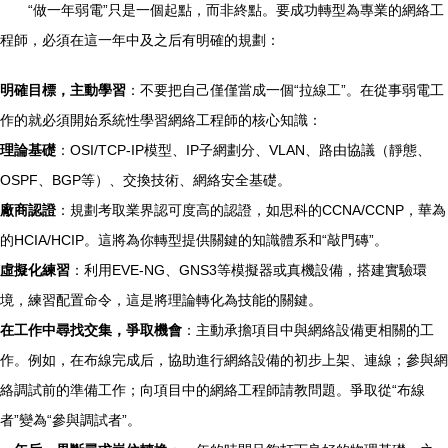
“做一年弱電”只是一個起點，而非終點。要成功轉型為專業的網絡工
程師，必須在這一年中及之后有明確的規劃：
明確目標，主動學習
：不要把自己僅僅當成一個“拉線工”。在從事弱電工
作的就必須開始系統性學習網絡工程師的核心知識：
理論基礎
：OSI/TCP-IP模型、IP子網劃分、VLAN、路由協議（靜態、
OSPF、BGP等）、交換技術、網絡安全基礎。
廠商認證
：規劃考取業界認可度高的認證，如思科的CCNA/CCNP，華為
的HCIA/HCIP。這將為你轉型提供關鍵的知識體系和“敲門磚”。
虛擬化練習
：利用EVE-NG、GNS3等模擬器或真機設備，搭建實驗環
境，練習配置命令，這是將理論轉化為技能的關鍵。
在工作中尋找交集，爭取機會
：主動承擔項目中與網絡設備更相關的工
作。例如，在布線完成后，協助進行網絡設備的初步上架、連線；參與網
絡調試前的準備工作；向項目中的網絡工程師請教問題。爭取從“布線
者”變為“參與調試者”。