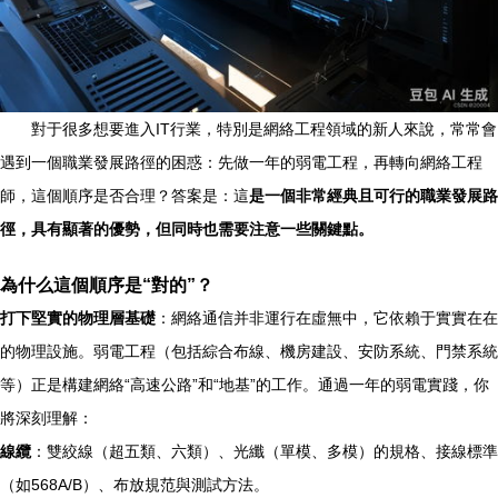
對于很多想要進入IT行業，特別是網絡工程領域的新人來說，常常會
遇到一個職業發展路徑的困惑：先做一年的弱電工程，再轉向網絡工程
師，這個順序是否合理？答案是：這
是一個非常經典且可行的職業發展路
徑，具有顯著的優勢，但同時也需要注意一些關鍵點。
為什么這個順序是“對的”？
打下堅實的物理層基礎
：網絡通信并非運行在虛無中，它依賴于實實在在
的物理設施。弱電工程（包括綜合布線、機房建設、安防系統、門禁系統
等）正是構建網絡“高速公路”和“地基”的工作。通過一年的弱電實踐，你
將深刻理解：
線纜
：雙絞線（超五類、六類）、光纖（單模、多模）的規格、接線標準
（如568A/B）、布放規范與測試方法。