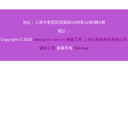
南 如何找
網絡工程建
到適合你的
設與遠程互
地址：上海市奉賢區望園路1698弄12號3幢2層
優質教育平
聯實戰經驗
電話：-
臺
Copyright © 2026
www.grex.com.cn
網絡工程
上海立和晨科技有限公司
網絡工程
版權所有
Sitemap