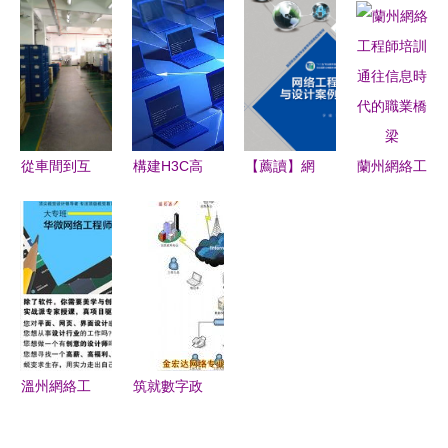
維服務 網
景2D目標
程師 網絡
實用修煉指
絡工程視角
檢測技術分
工程領域的
南助你成為
下的關鍵認
析與實現
雙重維度
高手
知
從車間到互
構建H3C高
【薦讀】網
蘭州網絡工
聯網 一個
性能園區網
絡工程實戰
程師培訓
網絡工程畢
絡 基于
指南 規劃
通往信息時
業生的
H3CSE認
與設計全解
代的職業橋
Python轉行
證的技術實
析
梁
逆襲紀
踐
溫州網絡工
筑就數字政
程大專培訓
務基石——
機構選擇指
十七年政府