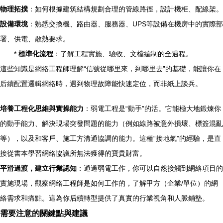
物理拓撲
：如何根據建筑結構規劃合理的管線路徑，設計機柜、配線架。
設備環境
：熟悉交換機、路由器、服務器、UPS等設備在機房中的實際部
署、供電、散熱要求。
*
標準化流程
：了解工程實施、驗收、文檔編制的全過程。
這些知識是網絡工程師理解“信號從哪里來，到哪里去”的基礎，能讓你在
后續配置邏輯網絡時，遇到物理故障能快速定位，而非紙上談兵。
培養工程化思維與實操能力
：弱電工程是“動手”的活。它能極大地鍛煉你
的動手能力、解決現場突發問題的能力（例如線路被意外損壞、標簽混亂
等），以及和客戶、施工方溝通協調的能力。這種“接地氣”的經驗，是直
接從書本學習網絡協議所無法獲得的寶貴財富。
平滑過渡，建立行業認知
：通過弱電工作，你可以自然接觸到網絡項目的
實施現場，觀察網絡工程師是如何工作的，了解甲方（企業/單位）的網
絡需求和痛點。這為你后續轉型提供了真實的行業視角和人脈鋪墊。
需要注意的關鍵點與建議