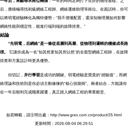
一年后，果斷尋求崗位轉換
：一年的時間足夠打下良好的物理基礎。之
后，應積極尋找初級網絡工程師、網絡運維助理等崗位。在面試時，你可
以將弱電經驗轉化為獨特優勢：“我不僅懂配置，還深知物理層如何影響
網絡性能與穩定性，能進行端到端的故障排查。”
結論
“先弱電，后網絡”是一條從底層到高層、從物理到邏輯的穩健成長路
徑。
它讓你成為一名“知其然更知其所以然”的全面型網絡工程師，在故障
排查和方案設計時更具優勢。
但切記，
并行學習
是成功的關鍵。弱電經驗是寶貴的“經驗值”，而網
絡理論和技術則是你必須主動修煉的“核心技能樹”。兩者結合，方能讓你
在一年后順利完成職業躍遷，真正踏入網絡工程的專業殿堂。
如若轉載，請注明出處：http://www.grex.com.cn/product/25.html
更新時間：2026-08-04 06:29:51